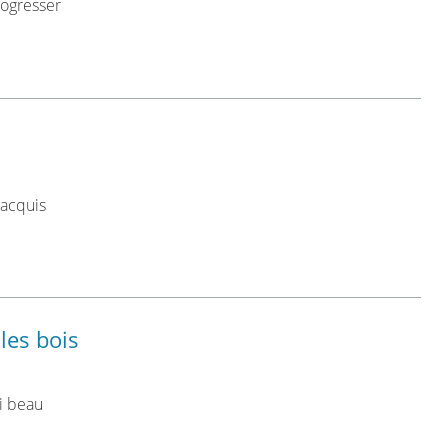
rogresser
 acquis
les bois
i beau